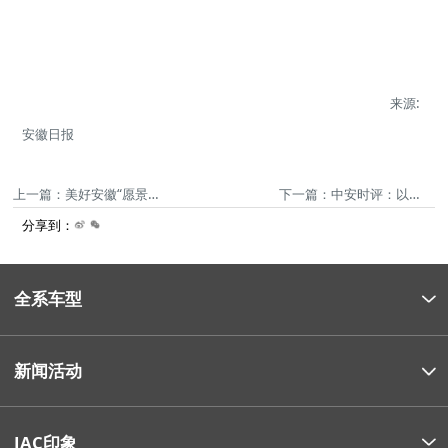
来源:
安徽日报
上一篇：美好安徽“愿景”如何变“实景”？省委全会作出部署
下一篇：中安时评：以拼搏姿态书写伟大事业“精彩篇章”
分享到：
全系车型
新闻活动
JAC印象