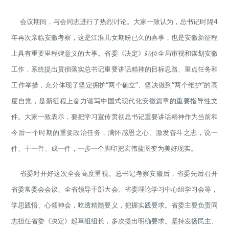
会议期间，与会同志进行了热烈讨论。大家一致认为，总书记时隔4
年再次亲临安徽考察，这是江淮儿女期盼已久的喜事，也是安徽新征程
上具有重要里程碑意义的大事。省委《决定》站位全局审视和谋划安徽
工作，系统提出贯彻落实总书记重要讲话精神的目标思路、重点任务和
工作举措，充分体现了坚定拥护“两个确立”、坚决做到“两个维护”的高
度自觉，是新征程上奋力谱写中国式现代化安徽篇章的重要指导性文
件。大家一致表示，要把学习宣传贯彻总书记重要讲话精神作为当前和
今后一个时期的重要政治任务，满怀感恩之心、激发奋斗之志，说一
件、干一件、成一件，一步一个脚印把宏伟蓝图变为美好现实。
省委对开好这次全会高度重视。总书记考察安徽后，省委先后召开
省委常委会会议、全省领导干部大会、省委理论学习中心组学习会等，
学思践悟、心领神会，吃透精髓要义，把握实践要求。省委主要负责同
志担任省委《决定》起草组组长，多次提出明确要求。坚持发扬民主、