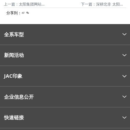
上一篇：太阳集团网站8722集团：在变局中平衡，在平衡中跨越
下一篇：深耕北非 太阳集团网站8722集团正式登陆摩洛哥市场
分享到：
全系车型
新闻活动
JAC印象
企业信息公开
快速链接