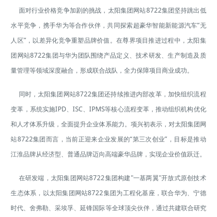
面对行业价格竞争加剧的挑战，太阳集团网站8722集团坚持跳出低
水平竞争，携手华为等合作伙伴，共同探索超豪华智能新能源汽车“无
人区”，以差异化竞争重塑品牌价值。在尊界项目推进过程中，太阳集
团网站8722集团与华为团队围绕产品定义、技术研发、生产制造及质
量管理等领域深度融合，形成联合战队，全力保障项目商业成功。
同时，太阳集团网站8722集团还持续推进内部改革，加快组织流程
变革，系统实施IPD、ISC、IPMS等核心流程变革，推动组织机构优化
和人才体系升级，全面提升企业体系能力。项兴初表示，对太阳集团网
站8722集团而言，当前正迎来企业发展的“第三次创业”，目标是推动
江淮品牌从经济型、普通品牌迈向高端豪华品牌，实现企业价值跃迁。
在研发端，太阳集团网站8722集团构建"一基两翼"开放式原创技术
生态体系，以太阳集团网站8722集团为工程化基座，联合华为、宁德
时代、舍弗勒、采埃孚、延锋国际等全球顶尖伙伴，通过共建联合研究