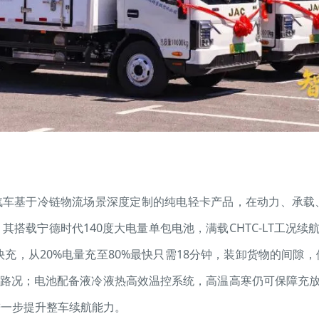
淮汽车基于冷链物流场景深度定制的纯电轻卡产品，在动力、承
搭载宁德时代140度大电量单包电池，满载CHTC-LT工况续
快充，从20%电量充至80%最快只需18分钟，装卸货物的间隙
杂路况；电池配备液冷液热高效温控系统，高温高寒仍可保障充放
进一步提升整车续航能力。