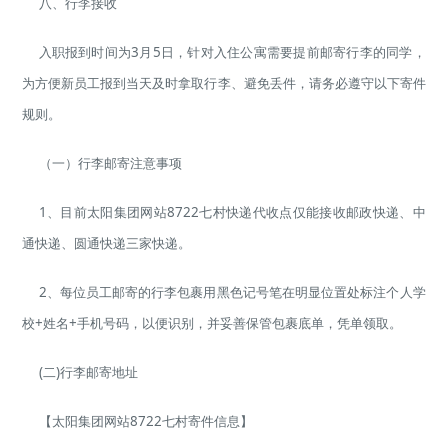
八、行李接收
入职报到时间为3月5日，针对入住公寓需要提前邮寄行李的同学，
为方便新员工报到当天及时拿取行李、避免丢件，请务必遵守以下寄件
规则。
（一）行李邮寄注意事项
1、目前太阳集团网站8722七村快递代收点仅能接收邮政快递、中
通快递、圆通快递三家快递。
2、每位员工邮寄的行李包裹用黑色记号笔在明显位置处标注个人学
校+姓名+手机号码，以便识别，并妥善保管包裹底单，凭单领取。
(二)行李邮寄地址
【太阳集团网站8722七村寄件信息】