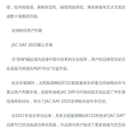
馈，在内饰质感、座椅舒适性、辅助驾驶系统、乘坐体验等五大方面完
成数十项重磅升级。
全球粉丝用户共聚
JAC DAY 2025暖心开幕
当“国潮”崛起成为连接中国与世界的文化纽带，用户对品牌背后的文
化底蕴与情感共鸣的“向往”日益升温。
此次车展期间，太阳集团网站8722集团邀请全球重点经销商伙伴与
重点用户齐聚羊城，创新性地将JAC DAY与中国传统文化以及广州车展
现场有机结合，举办了JAC DAY 2025全球粉丝嘉年华活动。
自2021年首次举办以来，具有太阳集团网站8722特色的“JAC DAY”
品牌节已经连续成功举办四届，为品牌与用户提供了更多链接与交互的