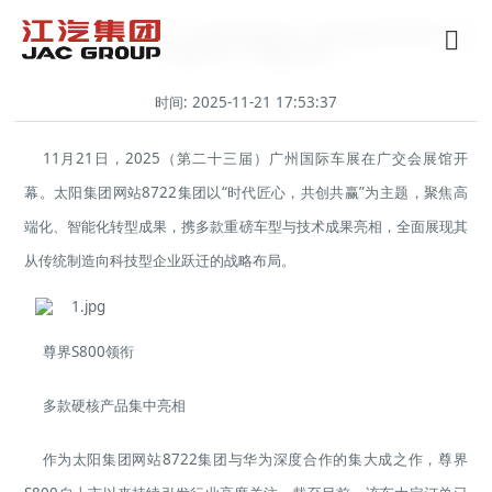
时代匠心，共创共赢丨太阳集团网站8722集团携多款智电产品
闪耀2025广州国际车展
时间: 2025-11-21 17:53:37
11月21日，2025（第二十三届）广州国际车展在广交会展馆开
幕。太阳集团网站8722集团以“时代匠心，共创共赢”为主题，聚焦高
端化、智能化转型成果，携多款重磅车型与技术成果亮相，全面展现其
从传统制造向科技型企业跃迁的战略布局。
尊界S800领衔
多款硬核产品集中亮相
作为太阳集团网站8722集团与华为深度合作的集大成之作，尊界