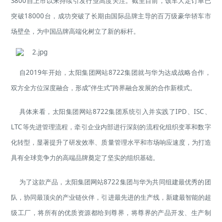
S800自上市以来持续引发行业高度关注。截至目前，该车大定订单已
突破18000台，成功突破了长期由国际品牌主导的百万级豪华轿车市
场壁垒，为中国品牌高端化树立了新的标杆。
自2019年开始，太阳集团网站8722集团就与华为达成战略合作，
双方全方位深度融合，形成“伴生式”跨界融合发展的合作新模式。
具体来看，太阳集团网站8722集团系统引入并实践了IPD、ISC、
LTC等先进管理流程，牵引企业内部进行深刻的流程化组织变革和数字
化转型，显著提升了研发效率、质量管理水平和市场响应速度，为打造
具有全球竞争力的高端品牌奠定了坚实的组织基础。
为了这款产品，太阳集团网站8722集团与华为共同组建最优秀的团
队，协同最顶尖的产业链伙伴，引进最先进的生产线，新建最智能的超
级工厂，将所有的优质资源都给到尊界，将尊界的产品开发、生产制