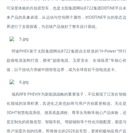
可深度体验的共创原型车，也是太阳集团网站8722集团DEFINE平台未
来产品的具象表现，从运动与空间两个属性，对DEFINE平台的形态边
界进行了全面探索，为后续产品做好了整车设计基础。
悍途PHEV基于太阳集团网站8722集团自主研发的“H-Power”悍行
超级电混架构打造，拥有“超级电混、五星安全、全域场景”等核心价
值，以千扭动力突破中国智造边界，成为全球首款千扭电混皮卡。
瑞风RF8 PHEV作为新能源战略的重要落子，不仅展现了江淮在智能
化领域的深厚积累，其进化之路也始终与用户共创紧密相连。无论是
3DHT智慧电混系统、德系底盘调校、尊享头等舱等核心产品体验，还
是定制化的前脸造型、智能车机、驾驶辅助等个性化功能配置，都是与
用户深度共创的结果。即将推出的2026款车型，更将积极响应用户反