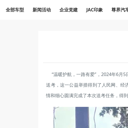
全部车型
新闻活动
企业党建
JAC印象
尊界汽
“温暖护航，一路有爱”，2024年6
送考，这一公益举措得到了人民网、经
情和细心圆满完成了本次送考任务，得