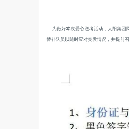
为做好本次爱心送考活动，太阳集团网
替补队员以随时应对突发情况，并提前